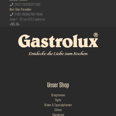
06207-2100
06207-2100
Berl, Glas-Porzellan
07851-78066
07851-78066
Zeige 1 - 20 von 243 Ergebnisse
«
1
2
3
...
13
»
Unser Shop
Bratpfannen
Töpfe
Bräter & Spezialpfannen
Silikon
Glasdeckel