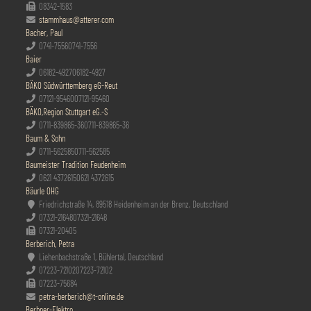
08342-1583
stammhaus@atterer.com
Bacher, Paul
0741-7556
0741-7556
Baier
06182-4927
06182-4927
BÄKO Südwürttemberg eG-Reut
07121-95460
07121-95460
BÄKO,Region Stuttgart eG.-S
0711-839865-36
0711-839865-36
Baum & Sohn
0711-562585
0711-562585
Baumeister Tradition Feudenheim
0621 4372615
0621 4372615
Bäurle OHG
Friedrichstraße 14, 89518 Heidenheim an der Brenz, Deutschland
07321-21648
07321-21648
07321-20405
Berberich, Petra
Liehenbachstraße 1, Bühlertal, Deutschland
07223-72102
07223-72102
07223-75684
petra-berberich@t-online.de
Berbner-Elektro