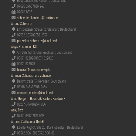
Hauptstraße 20, Kandern, Deutschland
07626-246
07626-246
07626-8528
schneider-kandern@t-online.de
Alfons Schwartz
Emsdettener Straße 12, Steinfurt, Deutschland
02552-2534
02552-2534
porzellan-schwartz@t-online.de
Aloys Rossmann KG
Am Bahnhof 2, Oberviechtach, Deutschland
09671-922020
09671-922020
09671-922029
hausrat@rossmann-kg.de
Ammon, Schönes fürs Zuhause
Dammstraße 13, Gehrden, Deutschland
05108-4434
05108-4434
ammon-gehrden@t-online.de
Anna Geiger – Haushalt, Garten, Handwerk
06257-3154
06257-3154
Asal, Otto
07671-9416
07671-9416
Atterer Stahlcenter GmbH
Eberle-Kögl-Straße 20, Marktoberdorf, Deutschland
08342-9641-80
08342-9641-80