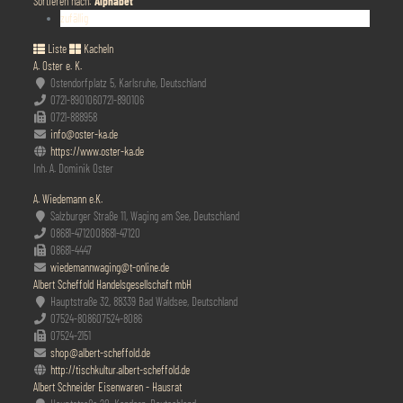
Sortieren nach:
Alphabet
zufällig
Liste
Kacheln
A. Oster e. K.
Ostendorfplatz 5, Karlsruhe, Deutschland
0721-890106
0721-890106
0721-888958
info@oster-ka.de
https://www.oster-ka.de
Inh. A. Dominik Oster
A. Wiedemann e.K.
Salzburger Straße 11, Waging am See, Deutschland
08681-47120
08681-47120
08681-4447
wiedemannwaging@t-online.de
Albert Scheffold Handelsgesellschaft mbH
Hauptstraße 32, 88339 Bad Waldsee, Deutschland
07524-8086
07524-8086
07524-2151
shop@albert-scheffold.de
http://tischkultur.albert-scheffold.de
Albert Schneider Eisenwaren - Hausrat