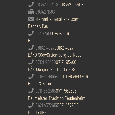
08342-9641-80
08342-9641-80
08342-1583
stammhaus@atterer.com
Bacher, Paul
0741-7556
0741-7556
Baier
06182-4927
06182-4927
BÄKO Südwürttemberg eG-Reut
07121-95460
07121-95460
BÄKO,Region Stuttgart eG.-S
0711-839865-36
0711-839865-36
Baum & Sohn
0711-562585
0711-562585
Baumeister Tradition Feudenheim
0621 4372615
0621 4372615
Bäurle OHG