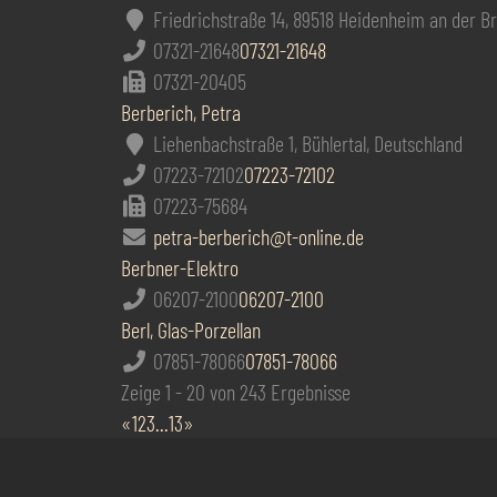
Friedrichstraße 14, 89518 Heidenheim an der B
07321-21648
07321-21648
07321-20405
Berberich, Petra
Liehenbachstraße 1, Bühlertal, Deutschland
07223-72102
07223-72102
07223-75684
petra-berberich@t-online.de
Berbner-Elektro
06207-2100
06207-2100
Berl, Glas-Porzellan
07851-78066
07851-78066
Zeige 1 - 20 von 243 Ergebnisse
«
1
2
3
...
13
»