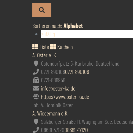
Sortieren nach:
Alphabet
zufällig
Liste
Kacheln
A. Oster e. K.
Ostendorfplatz 5, Karlsruhe, Deutschland
0721-890106
0721-890106
0721-888958
info@oster-ka.de
https://www.oster-ka.de
Inh. A. Dominik Oster
A. Wiedemann e.K.
Salzburger Straße 11, Waging am See, Deutschl
08681-47120
08681-47120