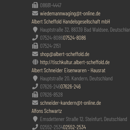
08681-4447
wiedemannwaging@t-online.de
Albert Scheffold Handelsgesellschaft mbH
Hauptstraße 32, 88339 Bad Waldsee, Deutschla
07524-8086
07524-8086
07524-2151
shop@albert-scheffold.de
http://tischkultur.albert-scheffold.de
Albert Schneider Eisenwaren - Hausrat
Hauptstraße 20, Kandern, Deutschland
07626-246
07626-246
07626-8528
schneider-kandern@t-online.de
Alfons Schwartz
Emsdettener Straße 12, Steinfurt, Deutschland
02552-2534
02552-2534