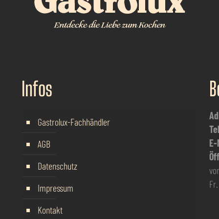
Infos
B
Ad
Gastrolux-Fachhändler
Te
E-
AGB
Öf
Datenschutz
von
Fr.
Impressum
Kontakt