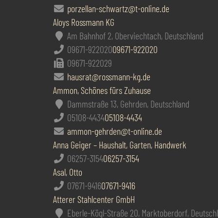
porzellan-schwartz@t-online.de
Aloys Rossmann KG
Am Bahnhof 2, Oberviechtach, Deutschland
09671-922020
09671-922020
09671-922029
hausrat@rossmann-kg.de
Ammon, Schönes fürs Zuhause
Dammstraße 13, Gehrden, Deutschland
05108-4434
05108-4434
ammon-gehrden@t-online.de
Anna Geiger – Haushalt, Garten, Handwerk
06257-3154
06257-3154
Asal, Otto
07671-9416
07671-9416
Atterer Stahlcenter GmbH
Eberle-Kögl-Straße 20, Marktoberdorf, Deutsch