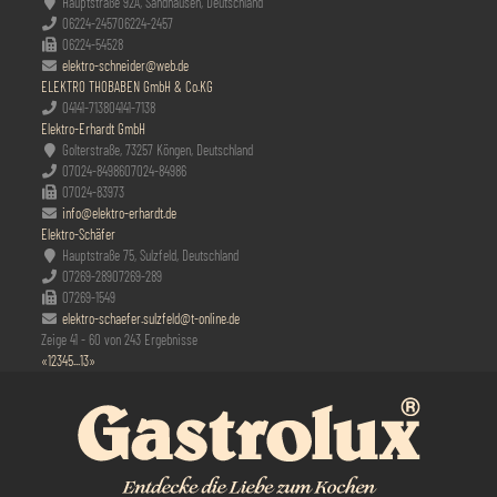
Hauptstraße 92A, Sandhausen, Deutschland
06224-2457
06224-2457
06224-54528
elektro-schneider@web.de
ELEKTRO THOBABEN GmbH & Co.KG
04141-7138
04141-7138
Elektro-Erhardt GmbH
Golterstraße, 73257 Köngen, Deutschland
07024-84986
07024-84986
07024-83973
info@elektro-erhardt.de
Elektro-Schäfer
Hauptstraße 75, Sulzfeld, Deutschland
07269-289
07269-289
07269-1549
elektro-schaefer.sulzfeld@t-online.de
Zeige 41 - 60 von 243 Ergebnisse
«
1
2
3
4
5
...
13
»