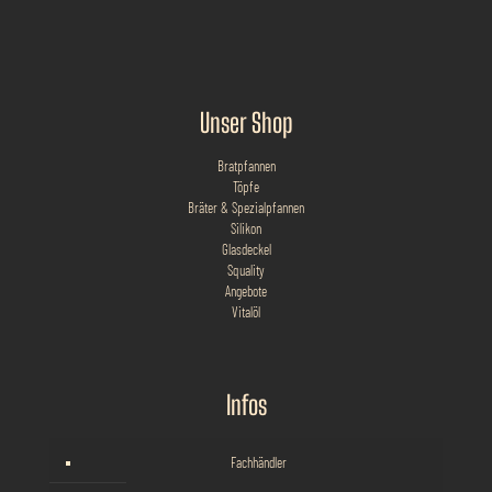
Unser Shop
Bratpfannen
Töpfe
Bräter & Spezialpfannen
Silikon
Glasdeckel
Squality
Angebote
Vitalöl
Infos
Fachhändler