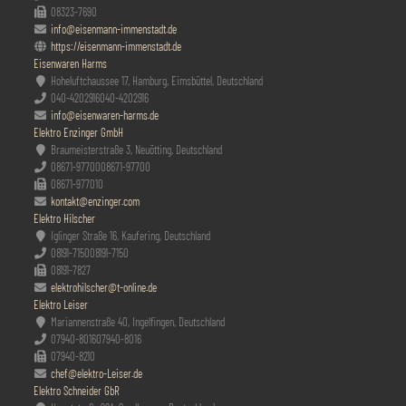
08323-7690
info@eisenmann-immenstadt.de
https://eisenmann-immenstadt.de
Eisenwaren Harms
Hoheluftchaussee 17, Hamburg, Eimsbüttel, Deutschland
040-4202916
040-4202916
info@eisenwaren-harms.de
Elektro Enzinger GmbH
Braumeisterstraße 3, Neuötting, Deutschland
08671-97700
08671-97700
08671-977010
kontakt@enzinger.com
Elektro Hilscher
Iglinger Straße 16, Kaufering, Deutschland
08191-7150
08191-7150
08191-7827
elektrohilscher@t-online.de
Elektro Leiser
Mariannenstraße 40, Ingelfingen, Deutschland
07940-8016
07940-8016
07940-8210
chef@elektro-Leiser.de
Elektro Schneider GbR