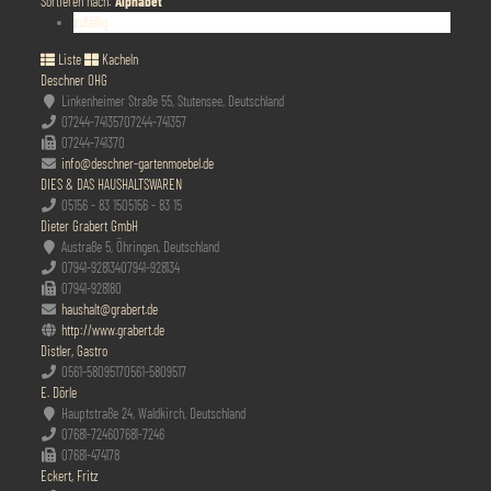
Sortieren nach:
Alphabet
zufällig
Liste
Kacheln
Deschner OHG
Linkenheimer Straße 55, Stutensee, Deutschland
07244-741357
07244-741357
07244-741370
info@deschner-gartenmoebel.de
DIES & DAS HAUSHALTSWAREN
05156 - 83 15
05156 - 83 15
Dieter Grabert GmbH
Austraße 5, Öhringen, Deutschland
07941-928134
07941-928134
07941-928180
haushalt@grabert.de
http://www.grabert.de
Distler, Gastro
0561-5809517
0561-5809517
E. Dörle
Hauptstraße 24, Waldkirch, Deutschland
07681-7246
07681-7246
07681-474178
Eckert, Fritz