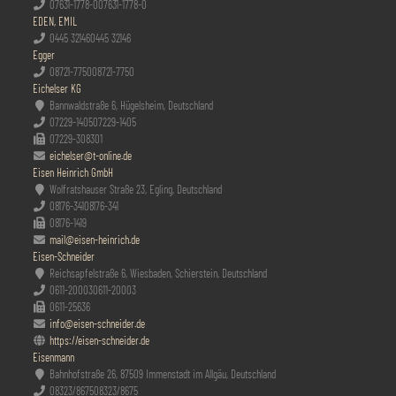
07631-1778-0
07631-1778-0
EDEN, EMIL
0445 32146
0445 32146
Egger
08721-7750
08721-7750
Eichelser KG
Bannwaldstraße 6, Hügelsheim, Deutschland
07229-1405
07229-1405
07229-308301
eichelser@t-online.de
Eisen Heinrich GmbH
Wolfratshauser Straße 23, Egling, Deutschland
08176-341
08176-341
08176-1419
mail@eisen-heinrich.de
Eisen-Schneider
Reichsapfelstraße 6, Wiesbaden, Schierstein, Deutschland
0611-20003
0611-20003
0611-25636
info@eisen-schneider.de
https://eisen-schneider.de
Eisenmann
Bahnhofstraße 26, 87509 Immenstadt im Allgäu, Deutschland
08323/8675
08323/8675