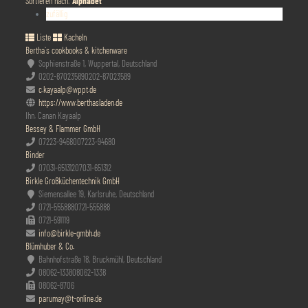
Sortieren nach:
Alphabet
zufällig
Liste
Kacheln
Bertha`s cookbooks & kitchenware
Sophienstraße 1, Wuppertal, Deutschland
0202-87023589
0202-87023589
c.kayaalp@wppt.de
https://www.berthasladen.de
Ihn. Canan Kayaalp
Bessey & Flammer GmbH
07223-94680
07223-94680
Binder
07031-651312
07031-651312
Birkle Großküchentechnik GmbH
Siemensallee 19, Karlsruhe, Deutschland
0721-555888
0721-555888
0721-591119
info@birkle-gmbh.de
Blümhuber & Co.
Bahnhofstraße 18, Bruckmühl, Deutschland
08062-1338
08062-1338
08062-8706
parumay@t-online.de