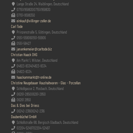
Lange Straße 24, Waiblingen, Deutschland
07151/959830
07151/959830
07151-9598350
einkauf@villinger-zeller.de
Carl Tode
Prinzenstraße 5, Göttingen, Deutschland
0551-55906
0551-55906
0551-56427
jan.enkemeier@carltode.biz
Christian Haack OHG
Am Markt 1, Wilster, Deutschland
04823-8334
04823-8334
04823-8334
haackammarkt@t-online.de
Christine Neugebauer Haushaltwaren - Glas - Porzellan
Schloßgasse 2, Mosbach, Deutschland
06261-2850
06261-2850
06261 2850
Das & Dies bei Driess
06242-2316
06242-2316
Daubenbüchel GmbH
Schloßstraße 68, Bergisch Gladbach, Deutschland
02204-52497
02204-52497