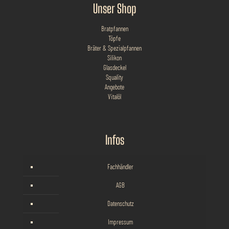
Unser Shop
Bratpfannen
Töpfe
Bräter & Spezialpfannen
Silikon
Glasdeckel
Squality
Angebote
Vitalöl
Infos
Fachhändler
AGB
Datenschutz
Impressum