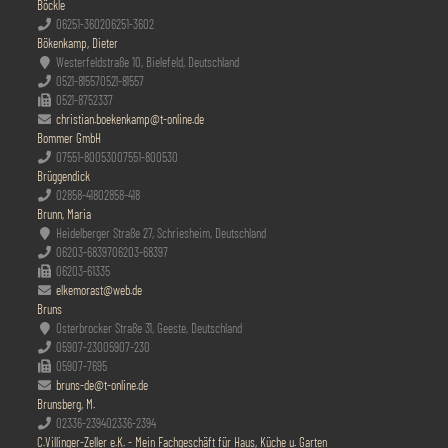
Böckle
06251-3602
06251-3602
Bökenkamp, Dieter
Westerfeldstraße 10, Bielefeld, Deutschland
0521-81557
0521-81557
0521-8752337
christian.boekenkamp@t-online.de
Bommer GmbH
07551-800530
07551-800530
Brüggendick
02858-418
02858-418
Brunn, Maria
Heidelberger Straße 27, Schriesheim, Deutschland
06203-68397
06203-68397
06203-61335
elkemorast@web.de
Bruns
Osterbrocker Straße 31, Geeste, Deutschland
05907-230
05907-230
05907-7695
bruns-de@t-online.de
Brunsberg, M.
02336-2394
02336-2394
C.Villinger-Zeller e.K. - Mein Fachgeschäft für Haus, Küche u. Garten