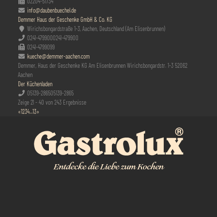
02204-51734
info@daubenbuechel.de
Demmer Haus der Geschenke GmbH & Co. KG
Wirichsbongardstraße 1-3, Aachen, Deutschland (Am Elisenbrunnen)
0241-479900
0241-479900
0241-4799099
kueche@demmer-aachen.com
Demmer, Haus der Geschenke KG Am Elisenbrunnen Wirichsbongardstr. 1-3 52062
Aachen
Der Küchenladen
05139-2865
05139-2865
Zeige 21 - 40 von 243 Ergebnisse
«
1
2
3
4
...
13
»