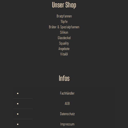
Unser Shop
Bratpfannen
Töpfe
Bräter & Spezialpfannen
Silikon
Glasdeckel
Squality
Angebote
Vitalöl
Infos
Fachhändler
AGB
Datenschutz
Impressum