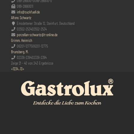
089-286610-0
089-286610-0
089-28661011
info@suckfuell.de
Alfons Schwartz
Emsdettener Straße 12, Steinfurt, Deutschland
02552-2534
02552-2534
porzellan-schwartz@t-online.de
Grimm, Heinrich
06201-12775
06201-12775
Brunsberg, M.
02336-2394
02336-2394
Zeige 21 - 40 von 243 Ergebnisse
«
1
2
3
4
...
13
»