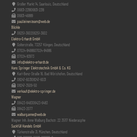
Großer Markt 14, Saarlouis, Deutschland
06831-2218
06831-2218
06831-46889
paul.leinen.team@web.de
Böckle
06251-3602
06251-3602
Elektro-Erhardt GmbH
Golterstraße, 73257 Köngen, Deutschland
07024-84986
07024-84986
07024-83973
info@elektro-erhardt.de
Hans Springer Elektrotechnik GmbH & Co. KG
Karl-Benz-Straße 16, Bad Wörishofen, Deutschland
08247-6031
08247-6031
08247-3509-50
verkauf@elektro-springer.de
Wagner
06423-6483
06423-6483
06423-2077
walburg.anne@web.de
Wagner Inh. Anne Walburg Bachstr. 22 35117 Niederasphe
Suckfüll Handels GmbH
Türkenstraße 31, München, Deutschland