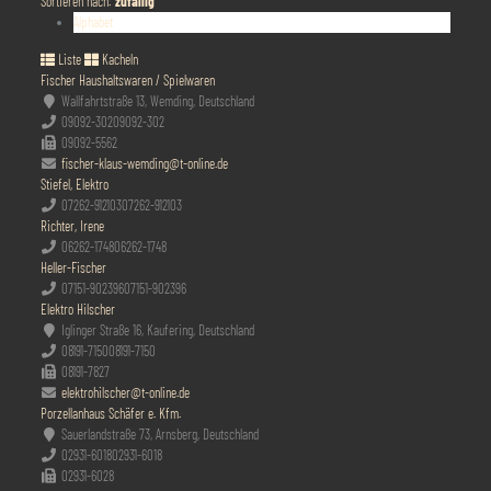
Sortieren nach:
zufällig
Alphabet
Liste
Kacheln
Fischer Haushaltswaren / Spielwaren
Wallfahrtstraße 13, Wemding, Deutschland
09092-302
09092-302
09092-5562
fischer-klaus-wemding@t-online.de
Stiefel, Elektro
07262-912103
07262-912103
Richter, Irene
06262-1748
06262-1748
Heller-Fischer
07151-902396
07151-902396
Elektro Hilscher
Iglinger Straße 16, Kaufering, Deutschland
08191-7150
08191-7150
08191-7827
elektrohilscher@t-online.de
Porzellanhaus Schäfer e. Kfm.
Sauerlandstraße 73, Arnsberg, Deutschland
02931-6018
02931-6018
02931-6028