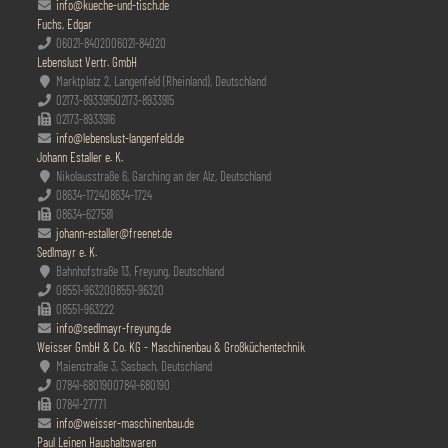
info@kueche-und-tisch.de
Fuchs, Edgar
06021-84020
06021-84020
Lebenslust Vertr. GmbH
Marktplatz 2, Langenfeld (Rheinland), Deutschland
02173-8933915
02173-8933915
02173-8933916
info@lebenslust-langenfeld.de
Johann Estaller e. K.
Nikolausstraße 6, Garching an der Alz, Deutschland
08634-1724
08634-1724
08634-627581
johann-estaller@freenet.de
Sedlmayr e. K.
Bahnhofstraße 13, Freyung, Deutschland
08551-96320
08551-96320
08551-963222
info@sedlmayr-freyung.de
Weisser GmbH & Co. KG - Maschinenbau & Großküchentechnik
Maienstraße 3, Sasbach, Deutschland
07841-680190
07841-680190
07841-27771
info@weisser-maschinenbau.de
Paul Leinen Haushaltswaren