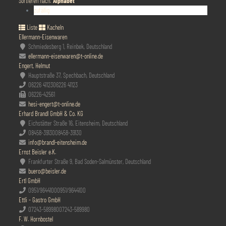
Sortieren nach:
Alphabet
zufällig
Liste
Kacheln
Ellermann-Eisenwaren
Schmiedesberg 1, Reinbek, Deutschland
ellermann-eisenwaren@t-online.de
Engert, Helmut
Hauptstraße 37, Spechbach, Deutschland
06226 41123
06226 41123
06226-42561
hesi-engert@t-online.de
Erhard Brandl GmbH & Co. KG
Eichstätter Straße 16, Eitensheim, Deutschland
08458-39130
08458-39130
info@brandl-eitensheim.de
Ernst Beisler e.K.
Frankfurter Straße 9, Bad Soden-Salmünster, Deutschland
buero@beisler.de
Ertl GmbH
0951/9644100
0951/9644100
Ettli - Gastro GmbH
07243-589980
07243-589980
F. W. Hornbostel