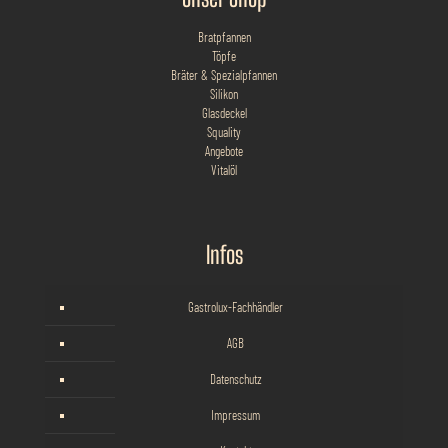
Bratpfannen
Töpfe
Bräter & Spezialpfannen
Silikon
Glasdeckel
Squality
Angebote
Vitalöl
Infos
Gastrolux-Fachhändler
AGB
Datenschutz
Impressum