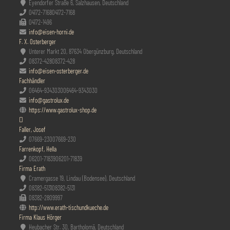
Eyendorfer Straße 6, Salzhausen, Deutschland
04172-7168
04172-7168
04172-1496
info@eisen-horni.de
F. X. Osterberger
Unterer Markt 20, 87634 Obergünzburg, Deutschland
08372-428
08372-428
info@eisen-osterberger.de
Fachhändler
06464-9343030
06464-9343030
info@gastrolux.de
https://www.gastrolux-shop.de
Faller, Josef
07669-230
07669-230
Farrenkopf, Hella
06201-71839
06201-71839
Firma Erath
Cramergasse 19, Lindau (Bodensee), Deutschland
08382-5131
08382-5131
08382-2809997
http://www.erath-tischundkueche.de
Firma Klaus Hörger
Heubacher Str. 30, Bartholomä, Deutschland