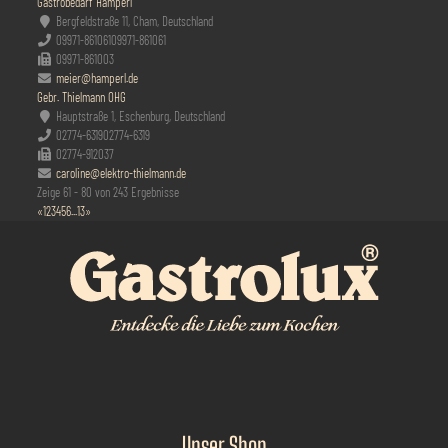
Gastrobedarf Hamperl
Bergfeldstraße 11, Cham, Deutschland
09971-861061
09971-861061
09971-861003
meier@hamperl.de
Gebr. Thielmann OHG
Hauptstraße 1, Eschenburg, Deutschland
02774-6319
02774-6319
02774-912037
caroline@elektro-thielmann.de
Zeige 61 - 80 von 243 Ergebnisse
«
1
2
3
4
5
6
...
13
»
Unser Shop