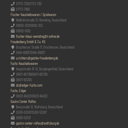
07173-7212
07173-7212
07173-7860
Fischer Haushaltswaren / Spielwaren
Wallfahrtstraße 13, Wemding, Deutschland
09092-302
09092-302
09092-5562
fischer-klaus-wemding@t-online.de
Freudenberg GmbH & Co. KG
Drochterser Straße 17, Drochtersen, Deutschland
04141-4118217
04141-4118217
u.richters@gatzke-freudenberg.de
Fuchs Haushaltswaren
Hauptstraße 10-12, Burglengenfeld, Deutschland
09471-807316
09471-807316
09471-602135
ds@edgar-fuchs.com
Fuchs, Edgar
06021-84020
06021-84020
Gastro Center Rolfes
Benzstraße 13, Wolfsburg, Deutschland
05361-52087
05361-52087
08361-52031
gastro-center-rolfes@wolfsburg.de