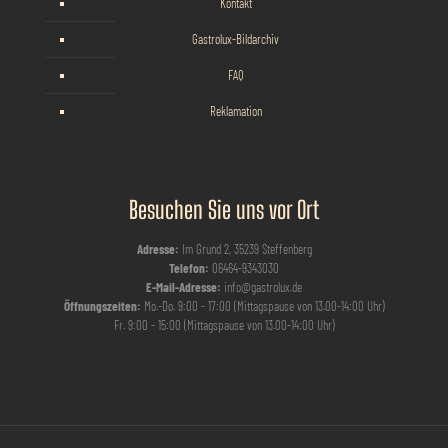
Kontakt
Gastrolux-Bildarchiv
FAQ
Reklamation
Besuchen Sie uns vor Ort
Adresse:
Im Grund 2, 35239 Steffenberg
Telefon:
06464-9343030
E-Mail-Adresse:
info@gastrolux.de
Öffnungszeiten:
Mo.-Do. 9:00 - 17:00 (Mittagspause von 13.00-14:00 Uhr)
Fr. 9:00 - 15:00 (Mittagspause von 13.00-14:00 Uhr)