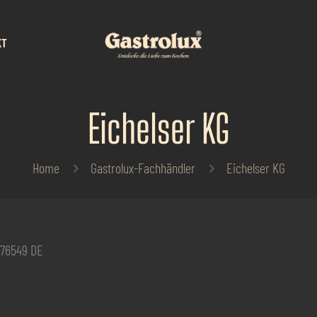
KT
Eichelser KG
Home
Gastrolux-Fachhändler
Eichelser KG
76549
DE