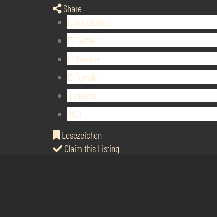
Share
Facebook
Twitter
Google+
Tumblr
LinkedIn
Mail
Lesezeichen
Claim this Listing