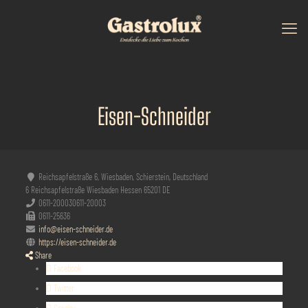
Eisen-Schneider
Reichsapfelstraße 6, Wiesbaden, Schierstein, Deutschland
6 Reichsapfelstraße
Wiesbaden
Hessen
65201
DE
0611-20003
0611-20003
0611-25636
info@eisen-schneider.de
https://eisen-schneider.de
Share
Facebook
Twitter