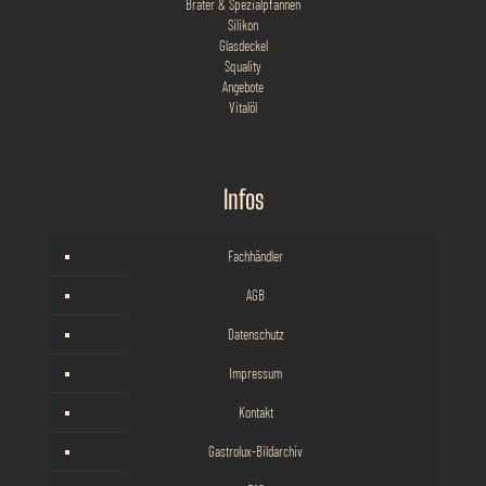
Bräter & Spezialpfannen
Silikon
Glasdeckel
Squality
Angebote
Vitalöl
Infos
Fachhändler
AGB
Datenschutz
Impressum
Kontakt
Gastrolux-Bildarchiv