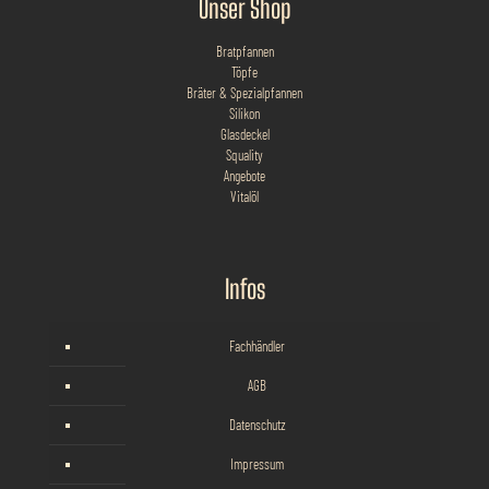
Unser Shop
Bratpfannen
Töpfe
Bräter & Spezialpfannen
Silikon
Glasdeckel
Squality
Angebote
Vitalöl
Infos
Fachhändler
AGB
Datenschutz
Impressum