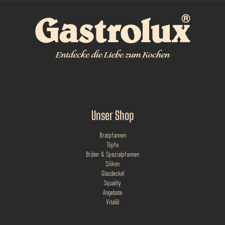
Unser Shop
Bratpfannen
Töpfe
Bräter & Spezialpfannen
Silikon
Glasdeckel
Squality
Angebote
Vitalöl