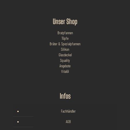
Unser Shop
Bratpfannen
Töpfe
Bräter & Spezialpfannen
Silikon
Glasdeckel
Squality
Angebote
Vitalöl
Infos
Fachhändler
AGB