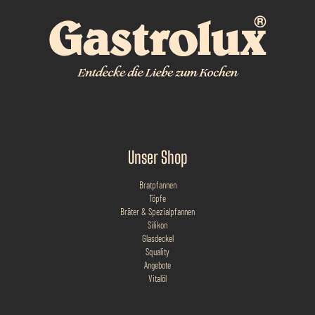
Unser Shop
Bratpfannen
Töpfe
Bräter & Spezialpfannen
Silikon
Glasdeckel
Squality
Angebote
Vitalöl