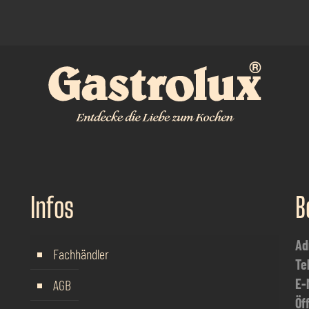
Infos
B
Ad
Fachhändler
Te
E-
AGB
Öf