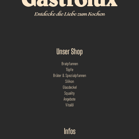
Unser Shop
Bratpfannen
Töpfe
Bräter & Spezialpfannen
Silikon
Glasdeckel
Squality
Angebote
Vitalöl
Infos