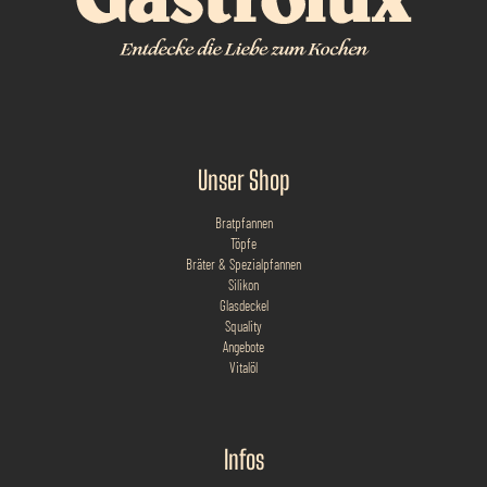
Unser Shop
Bratpfannen
Töpfe
Bräter & Spezialpfannen
Silikon
Glasdeckel
Squality
Angebote
Vitalöl
Infos