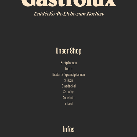
Unser Shop
Bratpfannen
Töpfe
Bräter & Spezialpfannen
Silikon
Glasdeckel
Squality
Angebote
Vitalöl
Infos