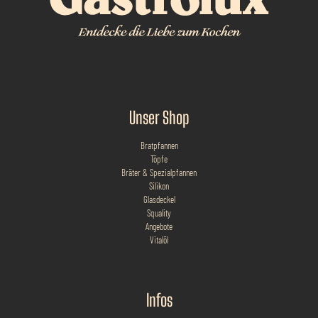
Unser Shop
Bratpfannen
Töpfe
Bräter & Spezialpfannen
Silikon
Glasdeckel
Squality
Angebote
Vitalöl
Infos