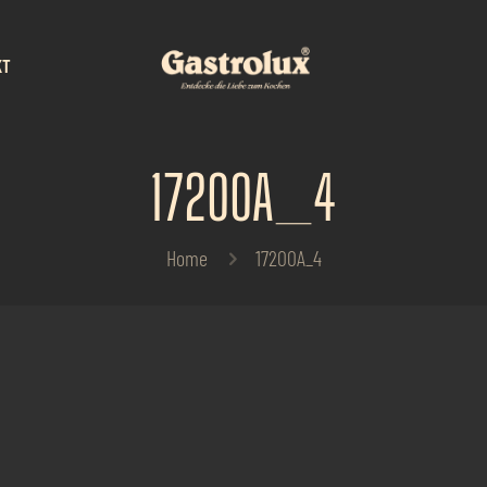
KT
17200A_4
Home
17200A_4