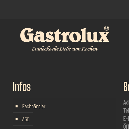
Infos
B
Ad
Fachhändler
Te
E-
AGB
Öf