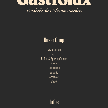
Unser Shop
Bratpfannen
Töpfe
Bräter & Spezialpfannen
Silikon
Glasdeckel
Squality
Angebote
Vitalöl
Infos