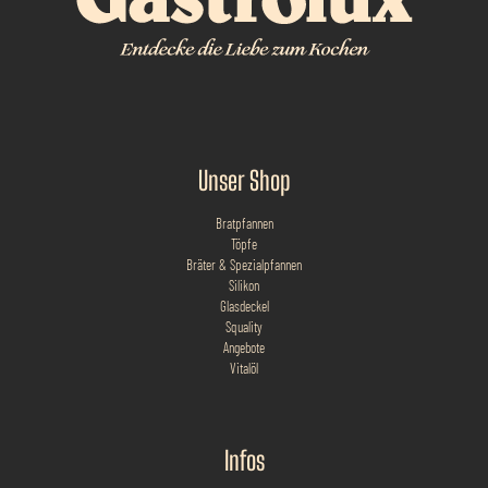
Unser Shop
Bratpfannen
Töpfe
Bräter & Spezialpfannen
Silikon
Glasdeckel
Squality
Angebote
Vitalöl
Infos