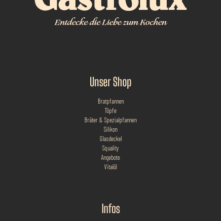
Unser Shop
Bratpfannen
Töpfe
Bräter & Spezialpfannen
Silikon
Glasdeckel
Squality
Angebote
Vitalöl
Infos