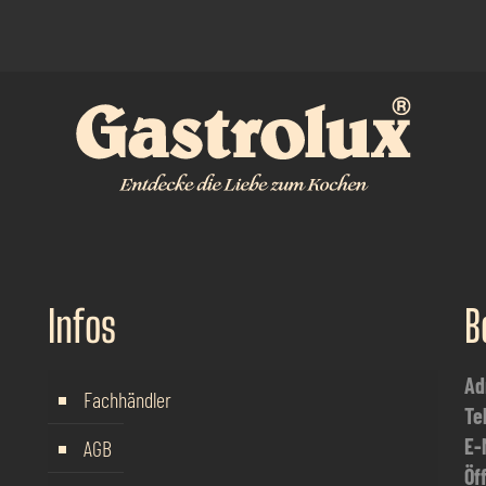
Infos
B
Ad
Fachhändler
Te
E-
AGB
Öf