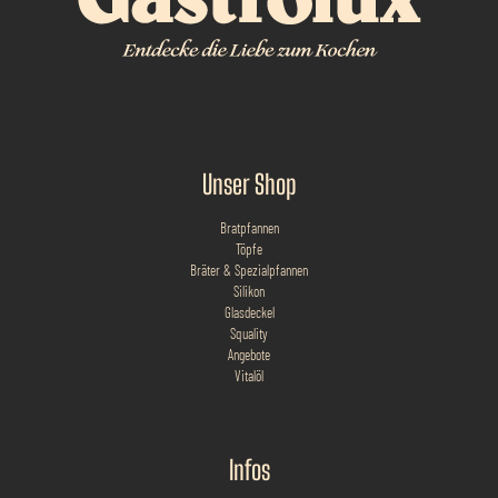
Unser Shop
Bratpfannen
Töpfe
Bräter & Spezialpfannen
Silikon
Glasdeckel
Squality
Angebote
Vitalöl
Infos