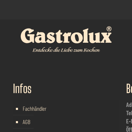
Infos
B
Ad
Fachhändler
Te
E-
AGB
Öf