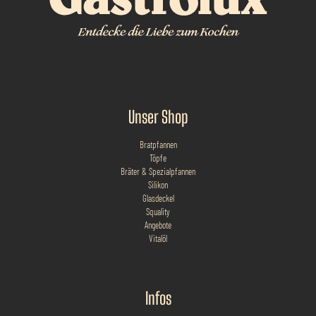
Unser Shop
Bratpfannen
Töpfe
Bräter & Spezialpfannen
Silikon
Glasdeckel
Squality
Angebote
Vitalöl
Infos