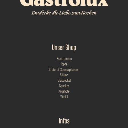
Unser Shop
Bratpfannen
Töpfe
Bräter & Spezialpfannen
Silikon
Glasdeckel
Squality
Angebote
Vitalöl
Infos