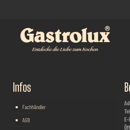
Infos
B
Ad
Fachhändler
Te
E-
AGB
Öf