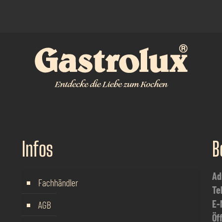
Infos
B
Ad
Fachhändler
Te
E-
AGB
Öf