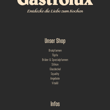
Unser Shop
Bratpfannen
Töpfe
Bräter & Spezialpfannen
Silikon
Glasdeckel
Squality
Angebote
Vitalöl
Infos