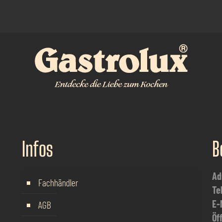
Infos
B
Ad
Fachhändler
Te
E-
AGB
Öf