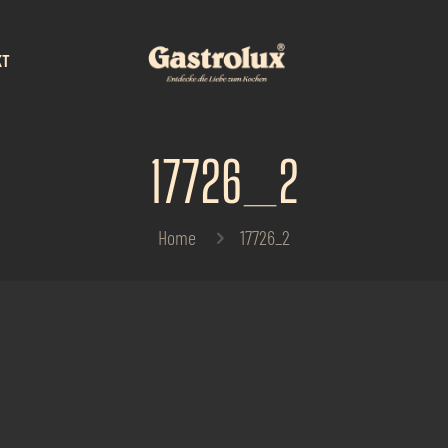
KT
17726_2
Home
17726_2