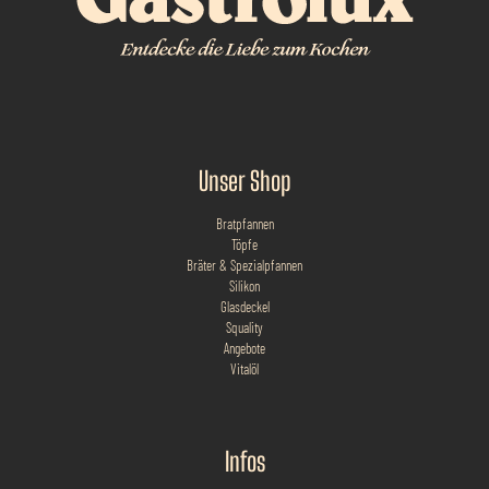
Unser Shop
Bratpfannen
Töpfe
Bräter & Spezialpfannen
Silikon
Glasdeckel
Squality
Angebote
Vitalöl
Infos