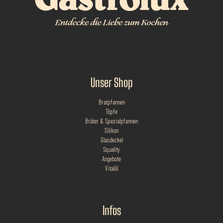
Unser Shop
Bratpfannen
Töpfe
Bräter & Spezialpfannen
Silikon
Glasdeckel
Squality
Angebote
Vitalöl
Infos