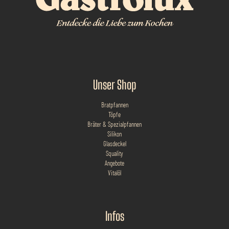
Unser Shop
Bratpfannen
Töpfe
Bräter & Spezialpfannen
Silikon
Glasdeckel
Squality
Angebote
Vitalöl
Infos