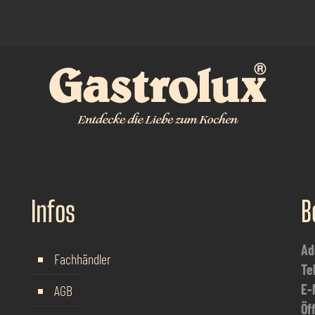
Infos
B
Ad
Fachhändler
Te
E-
AGB
Öf