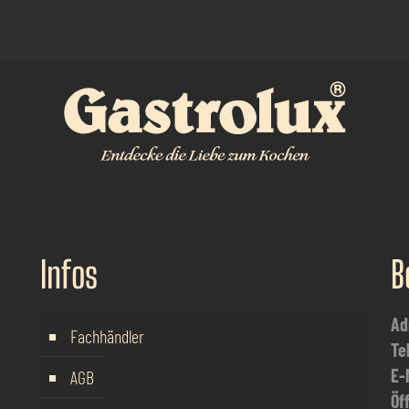
Infos
B
Ad
Fachhändler
Te
E-
AGB
Öf