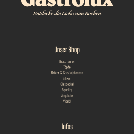
Unser Shop
Bratpfannen
Töpfe
Bräter & Spezialpfannen
Silikon
Glasdeckel
Squality
Angebote
Vitalöl
Infos