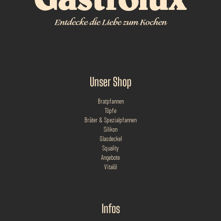
Unser Shop
Bratpfannen
Töpfe
Bräter & Spezialpfannen
Silikon
Glasdeckel
Squality
Angebote
Vitalöl
Infos