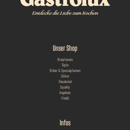
Unser Shop
Bratpfannen
Töpfe
Bräter & Spezialpfannen
Silikon
Glasdeckel
Squality
Angebote
Vitalöl
Infos