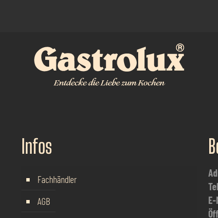
Infos
B
Ad
Fachhändler
Te
E-
AGB
Öf