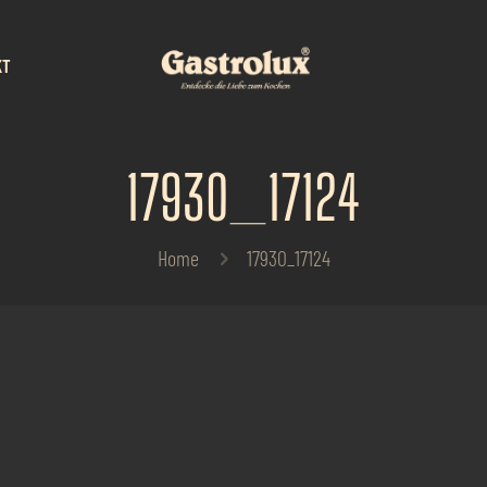
KT
17930_17124
Home
17930_17124