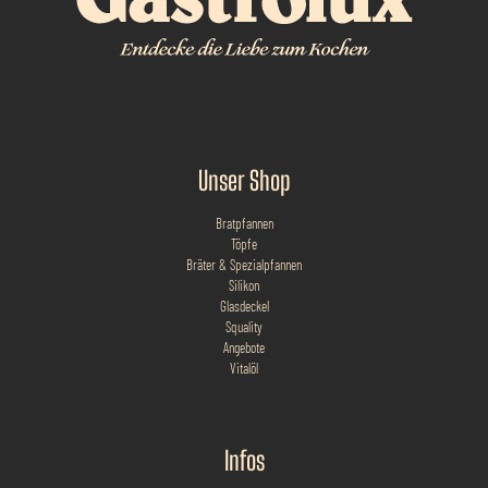
Unser Shop
Bratpfannen
Töpfe
Bräter & Spezialpfannen
Silikon
Glasdeckel
Squality
Angebote
Vitalöl
Infos