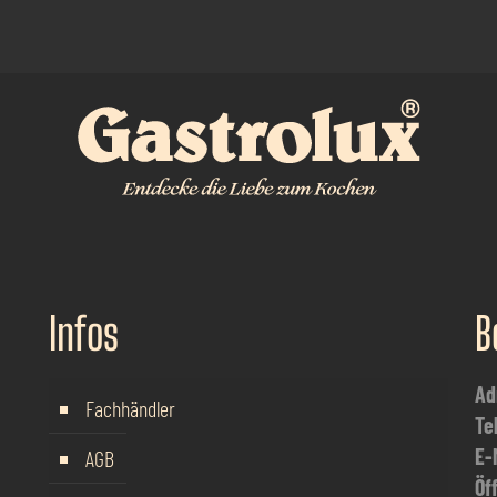
Infos
B
Ad
Fachhändler
Te
E-
AGB
Öf