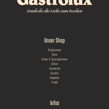
Unser Shop
Bratpfannen
Töpfe
Bräter & Spezialpfannen
Silikon
Glasdeckel
Squality
Angebote
Vitalöl
Infos