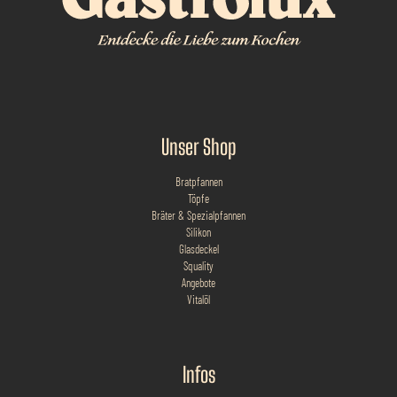
Unser Shop
Bratpfannen
Töpfe
Bräter & Spezialpfannen
Silikon
Glasdeckel
Squality
Angebote
Vitalöl
Infos