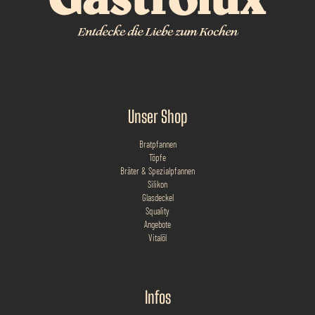
Unser Shop
Bratpfannen
Töpfe
Bräter & Spezialpfannen
Silikon
Glasdeckel
Squality
Angebote
Vitalöl
Infos